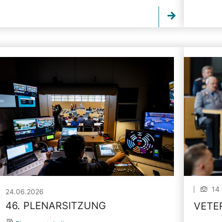
14 
24.06.2026
46. PLENARSITZUNG
VETE