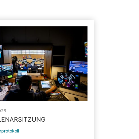
026
PLENARSITZUNG
rprotokoll