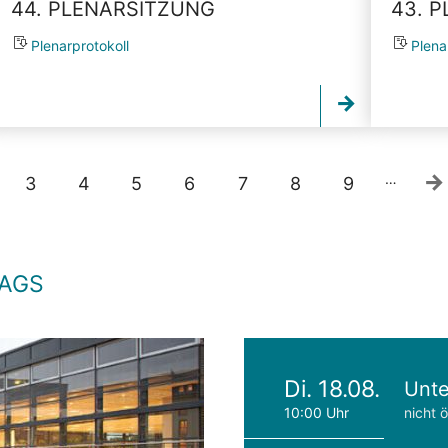
44. PLENARSITZUNG
43. 
Plenarprotokoll
Plena
…
3
4
5
6
7
8
9
TAGS
Di. 18.08.
Unte
10:00 Uhr
nicht ö