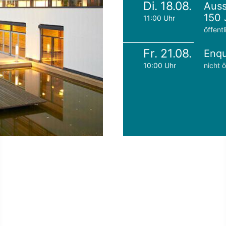
Di. 18.08.
Auss
150 
11:00 Uhr
öffentl
Fr. 21.08.
Enqu
10:00 Uhr
nicht ö