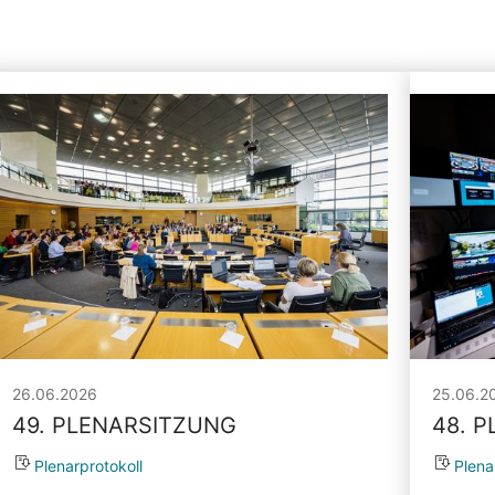
26.06.2026
25.06.2
49. PLENARSITZUNG
48. 
Plenarprotokoll
Plena