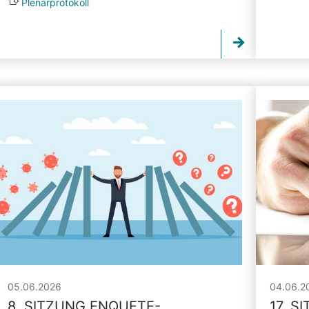
Plenarprotokoll
05.06.2026
04.06.2
8. SITZUNG ENQUETE-
17. S