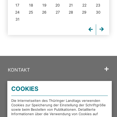
17
18
19
20
21
22
23
24
25
26
27
28
29
30
31
KONTAKT
SPRACHE
COOKIES
PORTALE DES THÜRINGER LANDTAGS
Die Internetseiten des Thüringer Landtags verwenden
Cookies zur Speicherung der Einstellung der Schriftgröße
sowie beim Bestellen von Publikationen. Detaillierte
EXTERNE LINKS
Informationen über die Verwendung von Cookies auf