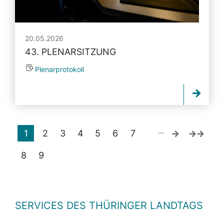
20.05.2026
43. PLENARSITZUNG
Plenarprotokoll
…
1
2
3
4
5
6
7
8
9
SERVICES DES THÜRINGER LANDTAGS