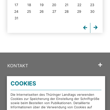
17
18
19
20
21
22
23
24
25
26
27
28
29
30
31
KONTAKT
SPRACHE
COOKIES
PORTALE DES THÜRINGER LANDTAGS
Die Internetseiten des Thüringer Landtags verwenden
Cookies zur Speicherung der Einstellung der Schriftgröße
sowie beim Bestellen von Publikationen. Detaillierte
EXTERNE LINKS
Informationen über die Verwendung von Cookies auf