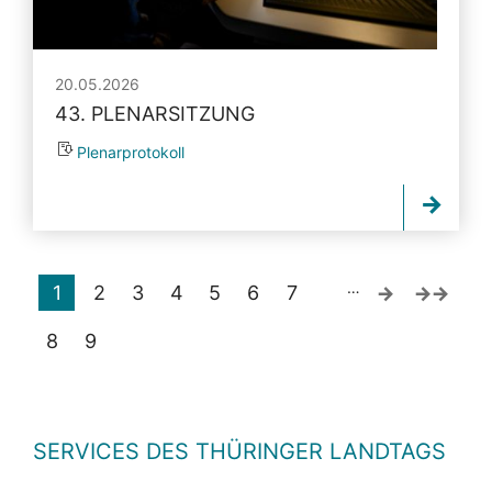
20.05.2026
43. PLENARSITZUNG
Plenarprotokoll
…
1
2
3
4
5
6
7
8
9
SERVICES DES THÜRINGER LANDTAGS