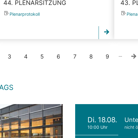
44. PLENARSITZUNG
43. 
Plenarprotokoll
Plena
…
3
4
5
6
7
8
9
TAGS
Di. 18.08.
Unte
10:00 Uhr
nicht ö