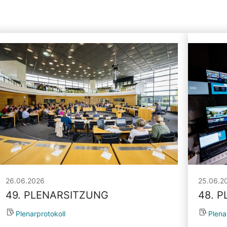
26.06.2026
25.06.2
49. PLENARSITZUNG
48. 
Plenarprotokoll
Plena