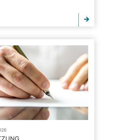
026
ITZUNG