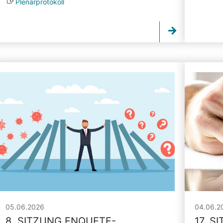
Plenarprotokoll
05.06.2026
04.06.2
8. SITZUNG ENQUETE-
17. S