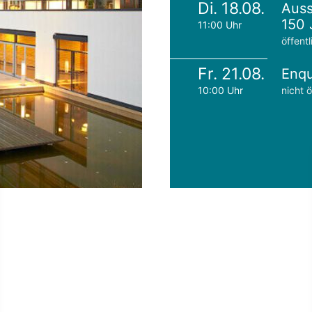
Di. 18.08.
Auss
150 
11:00 Uhr
öffentl
Fr. 21.08.
Enqu
10:00 Uhr
nicht ö