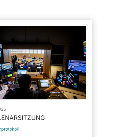
026
PLENARSITZUNG
rprotokoll