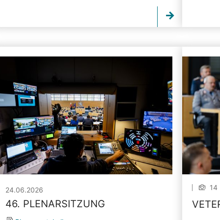
14 
24.06.2026
46. PLENARSITZUNG
VETE