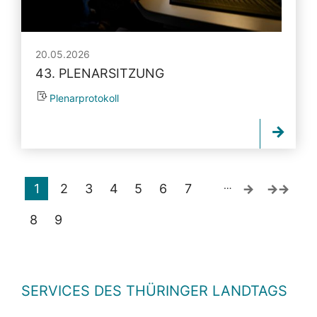
20.05.2026
43. PLENARSITZUNG
Plenarprotokoll
…
1
2
3
4
5
6
7
8
9
SERVICES DES THÜRINGER LANDTAGS