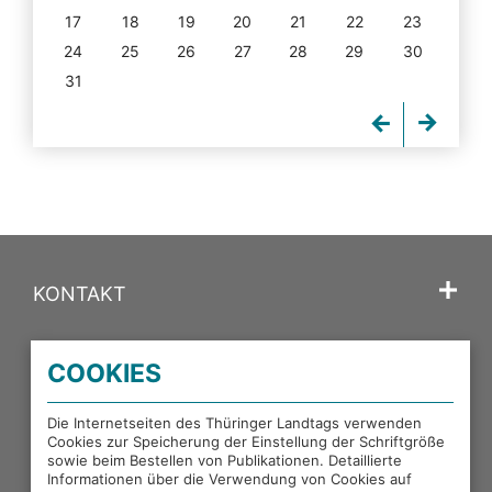
17
18
19
20
21
22
23
24
25
26
27
28
29
30
31
KONTAKT
SPRACHE
COOKIES
PORTALE DES THÜRINGER LANDTAGS
Die Internetseiten des Thüringer Landtags verwenden
Cookies zur Speicherung der Einstellung der Schriftgröße
sowie beim Bestellen von Publikationen. Detaillierte
EXTERNE LINKS
Informationen über die Verwendung von Cookies auf