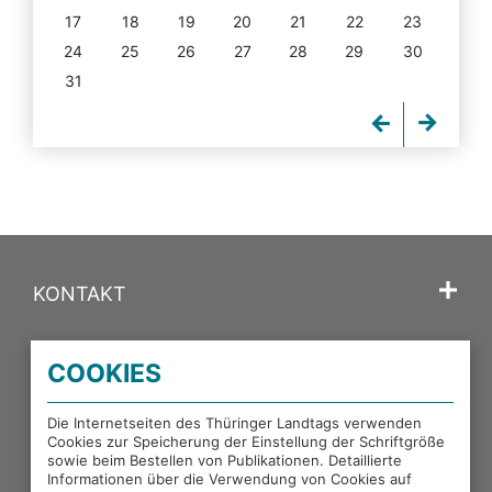
17
18
19
20
21
22
23
24
25
26
27
28
29
30
31
KONTAKT
SPRACHE
COOKIES
PORTALE DES THÜRINGER LANDTAGS
Die Internetseiten des Thüringer Landtags verwenden
Cookies zur Speicherung der Einstellung der Schriftgröße
sowie beim Bestellen von Publikationen. Detaillierte
EXTERNE LINKS
Informationen über die Verwendung von Cookies auf