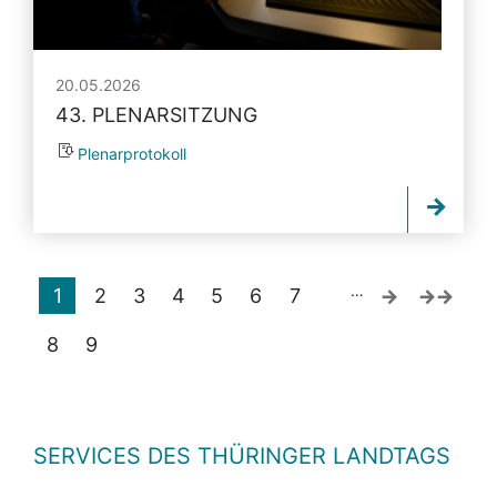
20.05.2026
43. PLENARSITZUNG
Plenarprotokoll
…
1
2
3
4
5
6
7
8
9
SERVICES DES THÜRINGER LANDTAGS