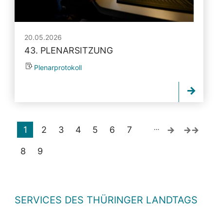
20.05.2026
43. PLENARSITZUNG
Plenarprotokoll
…
1
2
3
4
5
6
7
8
9
SERVICES DES THÜRINGER LANDTAGS