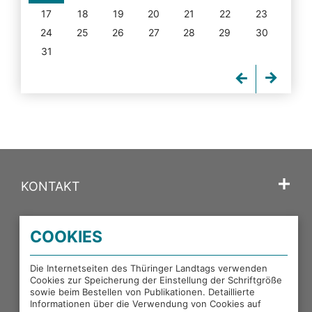
17
18
19
20
21
22
23
24
25
26
27
28
29
30
31
KONTAKT
SPRACHE
COOKIES
PORTALE DES THÜRINGER LANDTAGS
Die Internetseiten des Thüringer Landtags verwenden
Cookies zur Speicherung der Einstellung der Schriftgröße
sowie beim Bestellen von Publikationen. Detaillierte
EXTERNE LINKS
Informationen über die Verwendung von Cookies auf