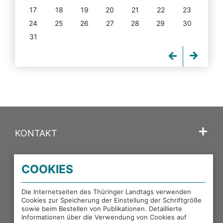
17
18
19
20
21
22
23
24
25
26
27
28
29
30
31
KONTAKT
SPRACHE
COOKIES
PORTALE DES THÜRINGER LANDTAGS
Die Internetseiten des Thüringer Landtags verwenden
Cookies zur Speicherung der Einstellung der Schriftgröße
sowie beim Bestellen von Publikationen. Detaillierte
EXTERNE LINKS
Informationen über die Verwendung von Cookies auf