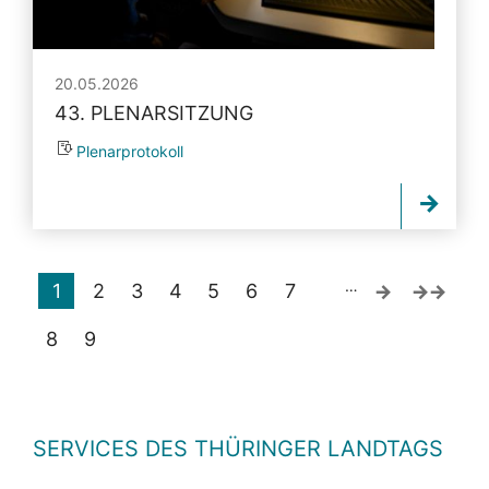
20.05.2026
43. PLENARSITZUNG
Plenarprotokoll
…
1
2
3
4
5
6
7
8
9
SERVICES DES THÜRINGER LANDTAGS