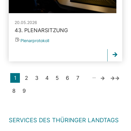
20.05.2026
43. PLENARSITZUNG
Plenarprotokoll
…
1
2
3
4
5
6
7
8
9
SERVICES DES THÜRINGER LANDTAGS