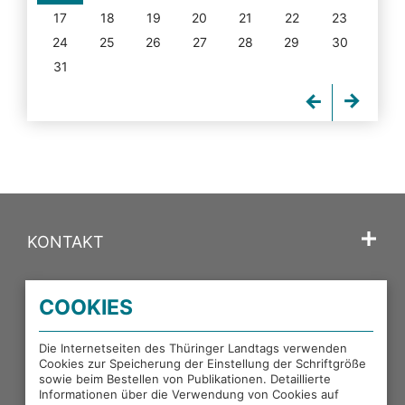
17
18
19
20
21
22
23
24
25
26
27
28
29
30
31
KONTAKT
SPRACHE
COOKIES
PORTALE DES THÜRINGER LANDTAGS
Die Internetseiten des Thüringer Landtags verwenden
Cookies zur Speicherung der Einstellung der Schriftgröße
sowie beim Bestellen von Publikationen. Detaillierte
EXTERNE LINKS
Informationen über die Verwendung von Cookies auf