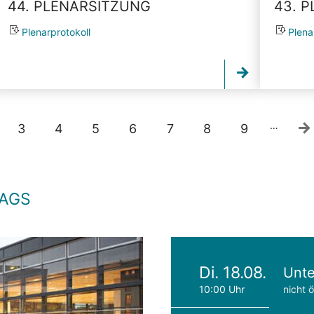
44. PLENARSITZUNG
43. 
Plenarprotokoll
Plena
…
3
4
5
6
7
8
9
TAGS
Di. 18.08.
Unte
10:00 Uhr
nicht ö