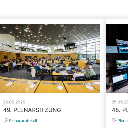
26.06.2026
25.06.2
49. PLENARSITZUNG
48. 
Plenarprotokoll
Plena