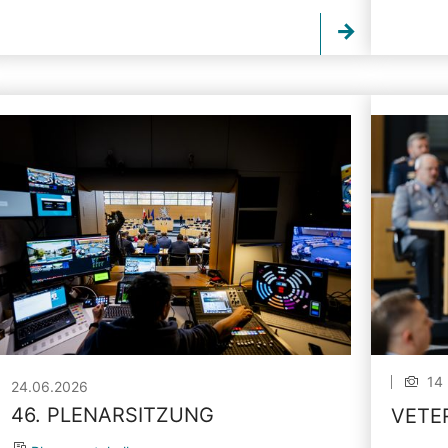
14 
24.06.2026
46. PLENARSITZUNG
VETE