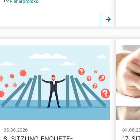
Plenarprotokoll
05.06.2026
04.06.2
8. SITZUNG ENQUETE-
17. S