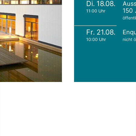
Di. 18.08.
Auss
150 
11:00 Uhr
öffentl
Fr. 21.08.
Enqu
10:00 Uhr
nicht ö