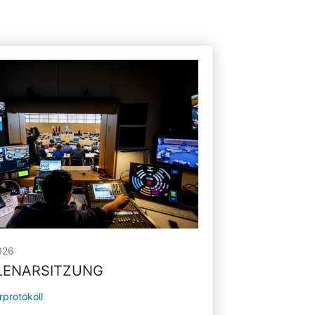
026
PLENARSITZUNG
rprotokoll