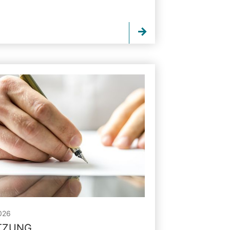
026
ITZUNG