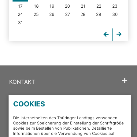
17
18
19
20
21
22
23
24
25
26
27
28
29
30
31
KONTAKT
SPRACHE
COOKIES
PORTALE DES THÜRINGER LANDTAGS
Die Internetseiten des Thüringer Landtags verwenden
Cookies zur Speicherung der Einstellung der Schriftgröße
sowie beim Bestellen von Publikationen. Detaillierte
EXTERNE LINKS
Informationen über die Verwendung von Cookies auf