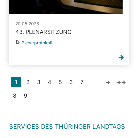
20.05.2026
43. PLENARSITZUNG
Plenarprotokoll
…
1
2
3
4
5
6
7
8
9
SERVICES DES THÜRINGER LANDTAGS