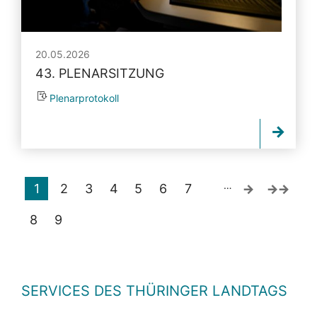
20.05.2026
43. PLENARSITZUNG
Plenarprotokoll
…
1
2
3
4
5
6
7
8
9
SERVICES DES THÜRINGER LANDTAGS