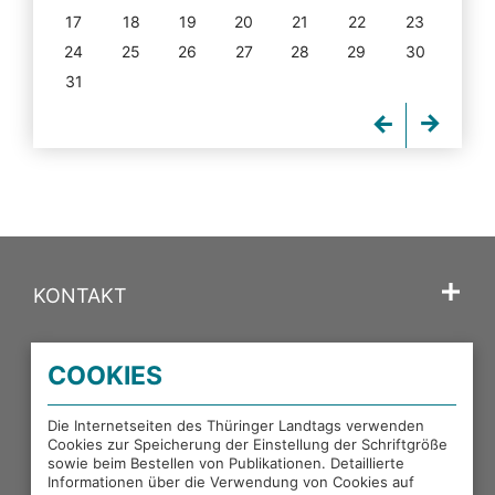
17
18
19
20
21
22
23
24
25
26
27
28
29
30
31
KONTAKT
SPRACHE
COOKIES
PORTALE DES THÜRINGER LANDTAGS
Die Internetseiten des Thüringer Landtags verwenden
Cookies zur Speicherung der Einstellung der Schriftgröße
sowie beim Bestellen von Publikationen. Detaillierte
EXTERNE LINKS
Informationen über die Verwendung von Cookies auf