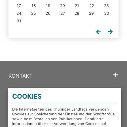
17
18
19
20
21
22
23
24
25
26
27
28
29
30
31
KONTAKT
SPRACHE
COOKIES
PORTALE DES THÜRINGER LANDTAGS
Die Internetseiten des Thüringer Landtags verwenden
Cookies zur Speicherung der Einstellung der Schriftgröße
sowie beim Bestellen von Publikationen. Detaillierte
EXTERNE LINKS
Informationen über die Verwendung von Cookies auf