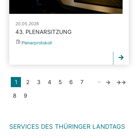
20.05.2026
43. PLENARSITZUNG
Plenarprotokoll
…
1
2
3
4
5
6
7
8
9
SERVICES DES THÜRINGER LANDTAGS