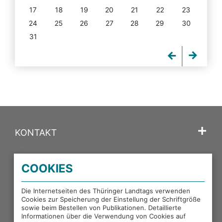
17
18
19
20
21
22
23
24
25
26
27
28
29
30
31
KONTAKT
SPRACHE
COOKIES
PORTALE DES THÜRINGER LANDTAGS
Die Internetseiten des Thüringer Landtags verwenden
Cookies zur Speicherung der Einstellung der Schriftgröße
sowie beim Bestellen von Publikationen. Detaillierte
EXTERNE LINKS
Informationen über die Verwendung von Cookies auf