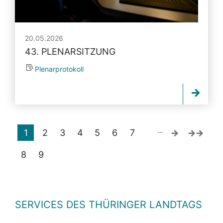
20.05.2026
43. PLENARSITZUNG
Plenarprotokoll
…
1
2
3
4
5
6
7
8
9
SERVICES DES THÜRINGER LANDTAGS