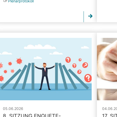
Plenarprotokoll
05.06.2026
04.06.2
8. SITZUNG ENQUETE-
17. S