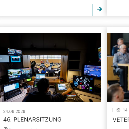
14 
24.06.2026
46. PLENARSITZUNG
VETE