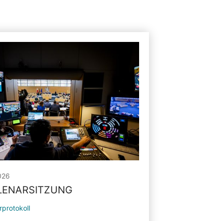
026
PLENARSITZUNG
rprotokoll