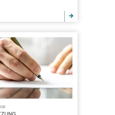
026
ITZUNG