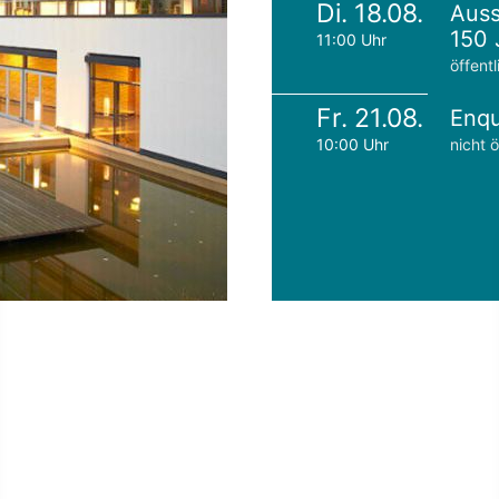
Di. 18.08.
Auss
150 
11:00 Uhr
öffentl
Fr. 21.08.
Enqu
10:00 Uhr
nicht ö