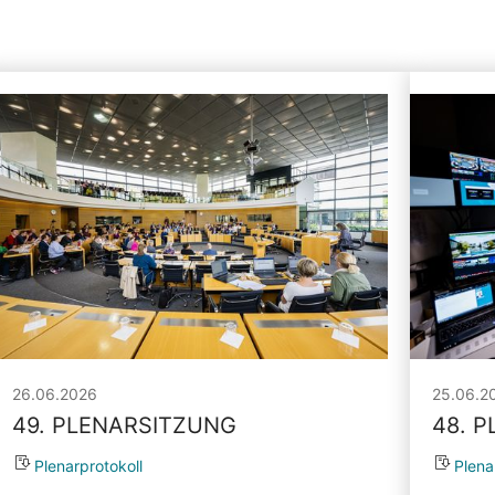
26.06.2026
25.06.2
49. PLENARSITZUNG
48. 
Plenarprotokoll
Plena