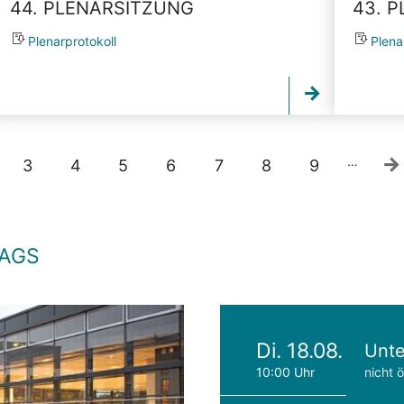
44. PLENARSITZUNG
43. 
Plenarprotokoll
Plena
…
3
4
5
6
7
8
9
TAGS
Di. 18.08.
Unte
10:00 Uhr
nicht ö