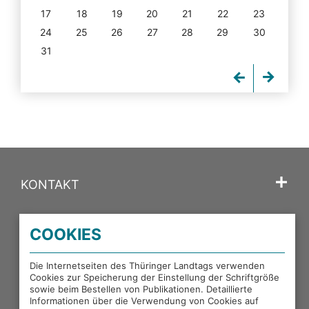
17
18
19
20
21
22
23
24
25
26
27
28
29
30
31
KONTAKT
SPRACHE
COOKIES
PORTALE DES THÜRINGER LANDTAGS
Die Internetseiten des Thüringer Landtags verwenden
Cookies zur Speicherung der Einstellung der Schriftgröße
sowie beim Bestellen von Publikationen. Detaillierte
EXTERNE LINKS
Informationen über die Verwendung von Cookies auf