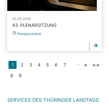
20.05.2026
43. PLENARSITZUNG
Plenarprotokoll
…
1
2
3
4
5
6
7
8
9
SERVICES DES THÜRINGER LANDTAGS