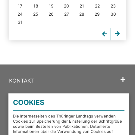
17
18
19
20
21
22
23
24
25
26
27
28
29
30
31
KONTAKT
SPRACHE
COOKIES
PORTALE DES THÜRINGER LANDTAGS
Die Internetseiten des Thüringer Landtags verwenden
Cookies zur Speicherung der Einstellung der Schriftgröße
sowie beim Bestellen von Publikationen. Detaillierte
EXTERNE LINKS
Informationen über die Verwendung von Cookies auf