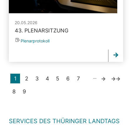
20.05.2026
43. PLENARSITZUNG
Plenarprotokoll
…
1
2
3
4
5
6
7
8
9
SERVICES DES THÜRINGER LANDTAGS