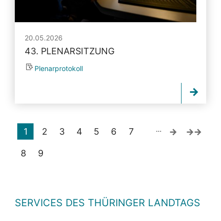
20.05.2026
43. PLENARSITZUNG
Plenarprotokoll
…
1
2
3
4
5
6
7
8
9
SERVICES DES THÜRINGER LANDTAGS