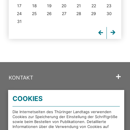
17
18
19
20
21
22
23
24
25
26
27
28
29
30
31
KONTAKT
SPRACHE
COOKIES
PORTALE DES THÜRINGER LANDTAGS
Die Internetseiten des Thüringer Landtags verwenden
Cookies zur Speicherung der Einstellung der Schriftgröße
sowie beim Bestellen von Publikationen. Detaillierte
EXTERNE LINKS
Informationen über die Verwendung von Cookies auf