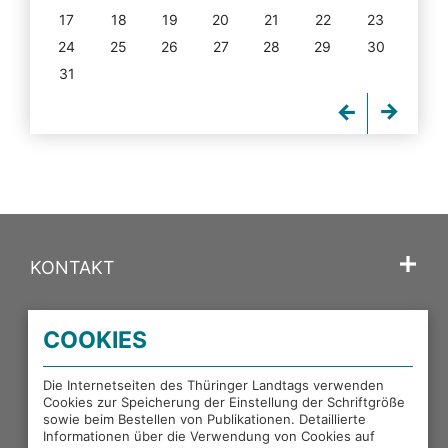
17
18
19
20
21
22
23
24
25
26
27
28
29
30
31
KONTAKT
SPRACHE
COOKIES
PORTALE DES THÜRINGER LANDTAGS
Die Internetseiten des Thüringer Landtags verwenden
Cookies zur Speicherung der Einstellung der Schriftgröße
sowie beim Bestellen von Publikationen. Detaillierte
EXTERNE LINKS
Informationen über die Verwendung von Cookies auf