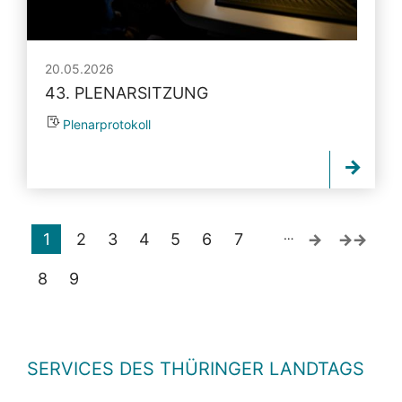
20.05.2026
43. PLENARSITZUNG
Plenarprotokoll
…
1
2
3
4
5
6
7
8
9
SERVICES DES THÜRINGER LANDTAGS