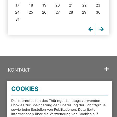
17
18
19
20
21
22
23
24
25
26
27
28
29
30
31
KONTAKT
SPRACHE
COOKIES
PORTALE DES THÜRINGER LANDTAGS
Die Internetseiten des Thüringer Landtags verwenden
Cookies zur Speicherung der Einstellung der Schriftgröße
sowie beim Bestellen von Publikationen. Detaillierte
EXTERNE LINKS
Informationen über die Verwendung von Cookies auf