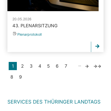
20.05.2026
43. PLENARSITZUNG
Plenarprotokoll
…
1
2
3
4
5
6
7
8
9
SERVICES DES THÜRINGER LANDTAGS