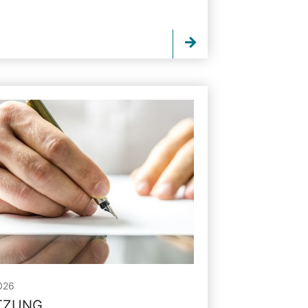
026
ITZUNG