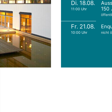
Di. 18.08.
Auss
150 
11:00 Uhr
öffentl
Fr. 21.08.
Enqu
10:00 Uhr
nicht ö