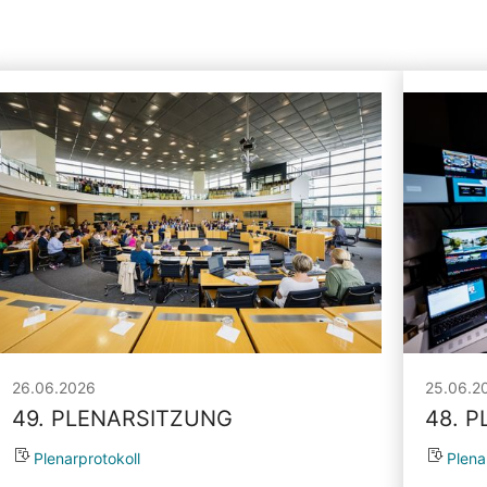
26.06.2026
25.06.2
49. PLENARSITZUNG
48. 
Plenarprotokoll
Plena