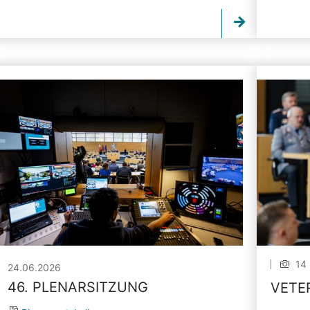
14 
24.06.2026
46. PLENARSITZUNG
VETE