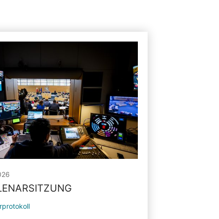
026
PLENARSITZUNG
rprotokoll