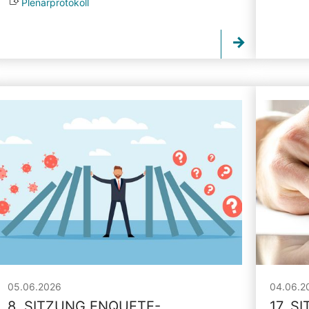
Plenarprotokoll
05.06.2026
04.06.2
8. SITZUNG ENQUETE-
17. S