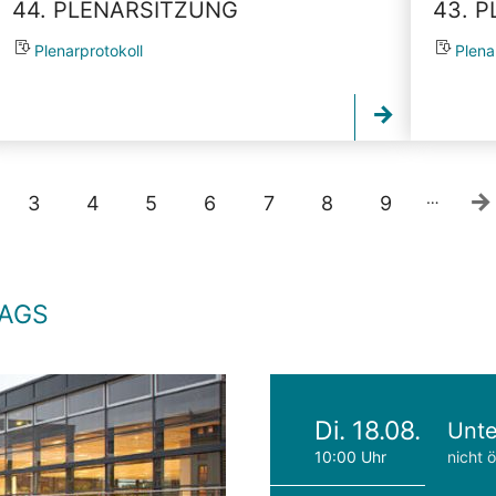
44. PLENARSITZUNG
43. 
Plenarprotokoll
Plena
…
3
4
5
6
7
8
9
TAGS
Di. 18.08.
Unte
10:00 Uhr
nicht ö