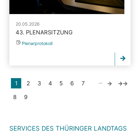
20.05.2026
43. PLENARSITZUNG
Plenarprotokoll
…
1
2
3
4
5
6
7
8
9
SERVICES DES THÜRINGER LANDTAGS