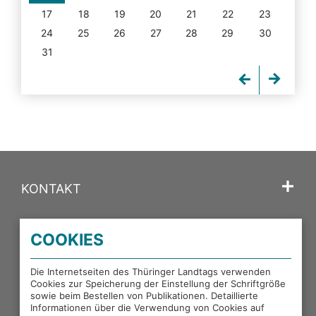
17
18
19
20
21
22
23
24
25
26
27
28
29
30
31
KONTAKT
SPRACHE
COOKIES
PORTALE DES THÜRINGER LANDTAGS
Die Internetseiten des Thüringer Landtags verwenden
Cookies zur Speicherung der Einstellung der Schriftgröße
sowie beim Bestellen von Publikationen. Detaillierte
EXTERNE LINKS
Informationen über die Verwendung von Cookies auf