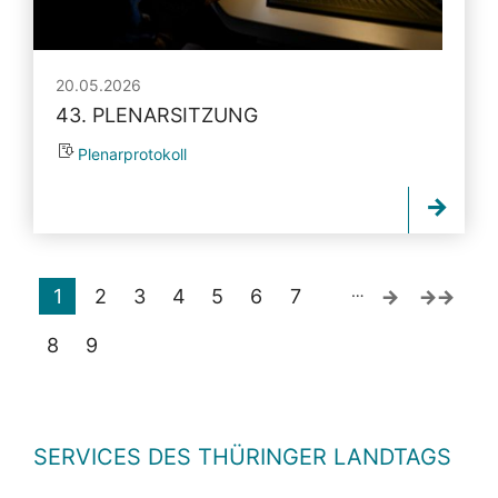
20.05.2026
43. PLENARSITZUNG
Plenarprotokoll
…
1
2
3
4
5
6
7
8
9
SERVICES DES THÜRINGER LANDTAGS