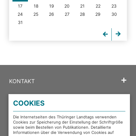
17
18
19
20
21
22
23
24
25
26
27
28
29
30
31
KONTAKT
SPRACHE
COOKIES
PORTALE DES THÜRINGER LANDTAGS
Die Internetseiten des Thüringer Landtags verwenden
Cookies zur Speicherung der Einstellung der Schriftgröße
sowie beim Bestellen von Publikationen. Detaillierte
EXTERNE LINKS
Informationen über die Verwendung von Cookies auf