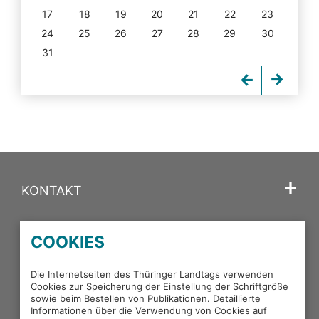
17
18
19
20
21
22
23
24
25
26
27
28
29
30
31
KONTAKT
SPRACHE
COOKIES
PORTALE DES THÜRINGER LANDTAGS
Die Internetseiten des Thüringer Landtags verwenden
Cookies zur Speicherung der Einstellung der Schriftgröße
sowie beim Bestellen von Publikationen. Detaillierte
EXTERNE LINKS
Informationen über die Verwendung von Cookies auf