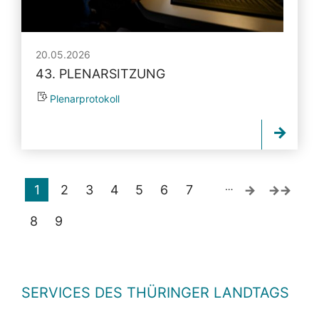
20.05.2026
43. PLENARSITZUNG
Plenarprotokoll
…
1
2
3
4
5
6
7
8
9
SERVICES DES THÜRINGER LANDTAGS