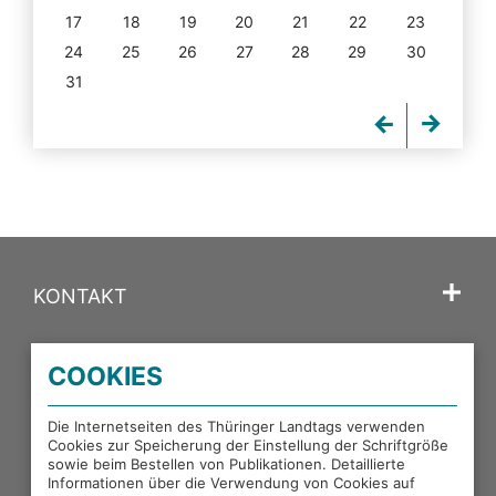
17
18
19
20
21
22
23
24
25
26
27
28
29
30
31
KONTAKT
SPRACHE
COOKIES
PORTALE DES THÜRINGER LANDTAGS
Die Internetseiten des Thüringer Landtags verwenden
Cookies zur Speicherung der Einstellung der Schriftgröße
sowie beim Bestellen von Publikationen. Detaillierte
EXTERNE LINKS
Informationen über die Verwendung von Cookies auf