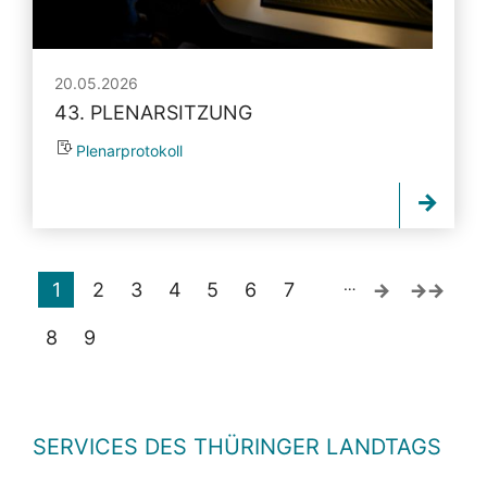
20.05.2026
43. PLENARSITZUNG
Plenarprotokoll
…
1
2
3
4
5
6
7
8
9
SERVICES DES THÜRINGER LANDTAGS