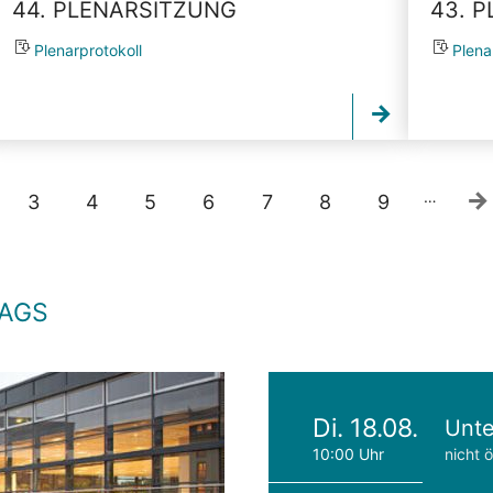
44. PLENARSITZUNG
43. 
Plenarprotokoll
Plena
…
3
4
5
6
7
8
9
TAGS
Di. 18.08.
Unte
10:00 Uhr
nicht ö