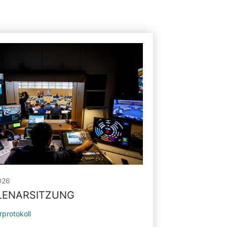
026
PLENARSITZUNG
rprotokoll