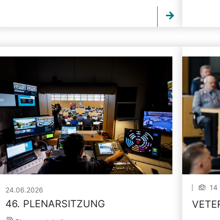
14 
24.06.2026
46. PLENARSITZUNG
VETE