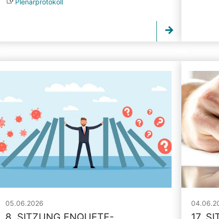
Plenarprotokoll
05.06.2026
04.06.2
8. SITZUNG ENQUETE-
17. S