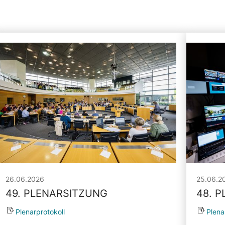
26.06.2026
25.06.2
49. PLENARSITZUNG
48. 
Plenarprotokoll
Plena