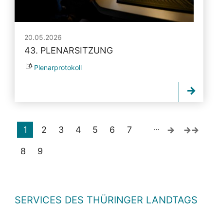
20.05.2026
43. PLENARSITZUNG
Plenarprotokoll
…
1
2
3
4
5
6
7
8
9
SERVICES DES THÜRINGER LANDTAGS