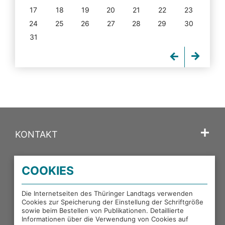
17
18
19
20
21
22
23
24
25
26
27
28
29
30
31
KONTAKT
SPRACHE
COOKIES
PORTALE DES THÜRINGER LANDTAGS
Die Internetseiten des Thüringer Landtags verwenden
Cookies zur Speicherung der Einstellung der Schriftgröße
sowie beim Bestellen von Publikationen. Detaillierte
EXTERNE LINKS
Informationen über die Verwendung von Cookies auf