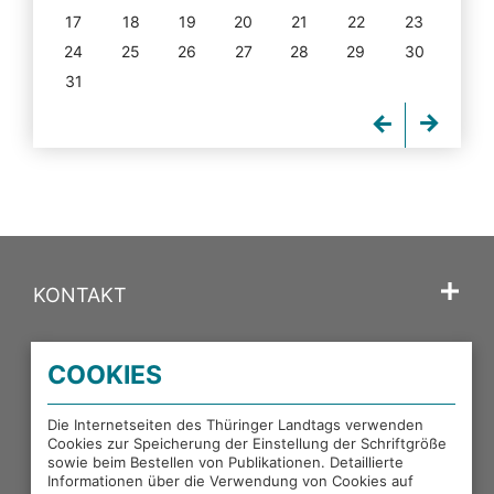
17
18
19
20
21
22
23
24
25
26
27
28
29
30
31
KONTAKT
SPRACHE
COOKIES
PORTALE DES THÜRINGER LANDTAGS
Die Internetseiten des Thüringer Landtags verwenden
Cookies zur Speicherung der Einstellung der Schriftgröße
sowie beim Bestellen von Publikationen. Detaillierte
EXTERNE LINKS
Informationen über die Verwendung von Cookies auf