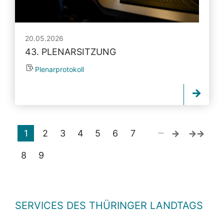
20.05.2026
43. PLENARSITZUNG
Plenarprotokoll
…
1
2
3
4
5
6
7
8
9
SERVICES DES THÜRINGER LANDTAGS