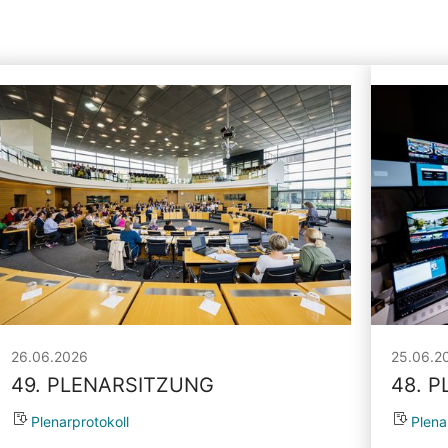
26.06.2026
25.06.2
49. PLENARSITZUNG
48. 
Plenarprotokoll
Plena