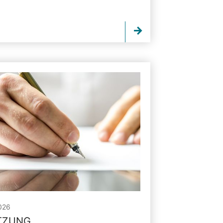
026
ITZUNG