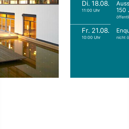
Di. 18.08.
Auss
150 
11:00 Uhr
öffentl
Fr. 21.08.
Enqu
10:00 Uhr
nicht ö