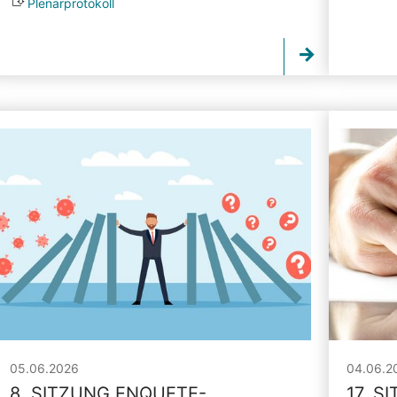
Plenarprotokoll
05.06.2026
04.06.2
8. SITZUNG ENQUETE-
17. S