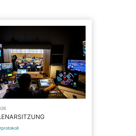
026
PLENARSITZUNG
rprotokoll