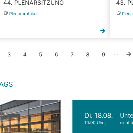
44. PLENARSITZUNG
43. 
Plenarprotokoll
Plena
…
3
4
5
6
7
8
9
TAGS
Di. 18.08.
Unte
10:00 Uhr
nicht ö