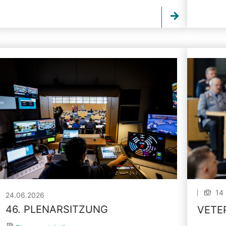
14 
24.06.2026
46. PLENARSITZUNG
VETE