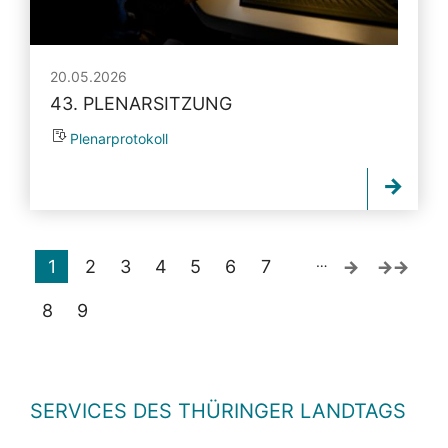
20.05.2026
43. PLENARSITZUNG
Plenarprotokoll
…
1
2
3
4
5
6
7
8
9
SERVICES DES THÜRINGER LANDTAGS