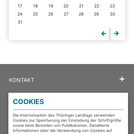
17
18
19
20
21
22
23
24
25
26
27
28
29
30
31
KONTAKT
SPRACHE
COOKIES
PORTALE DES THÜRINGER LANDTAGS
Die Internetseiten des Thüringer Landtags verwenden
Cookies zur Speicherung der Einstellung der Schriftgröße
sowie beim Bestellen von Publikationen. Detaillierte
EXTERNE LINKS
Informationen über die Verwendung von Cookies auf