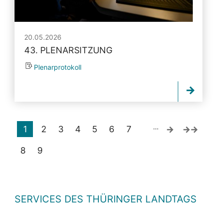
20.05.2026
43. PLENARSITZUNG
Plenarprotokoll
…
1
2
3
4
5
6
7
8
9
SERVICES DES THÜRINGER LANDTAGS