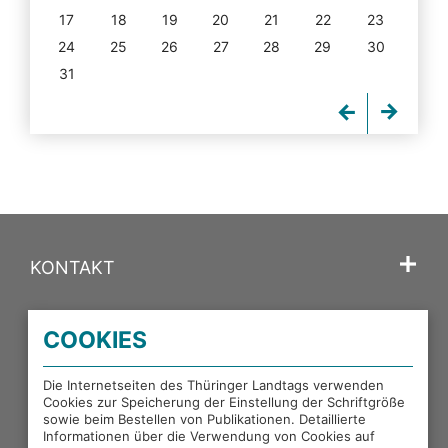
17
18
19
20
21
22
23
24
25
26
27
28
29
30
31
KONTAKT
SPRACHE
COOKIES
PORTALE DES THÜRINGER LANDTAGS
Die Internetseiten des Thüringer Landtags verwenden
Cookies zur Speicherung der Einstellung der Schriftgröße
sowie beim Bestellen von Publikationen. Detaillierte
EXTERNE LINKS
Informationen über die Verwendung von Cookies auf