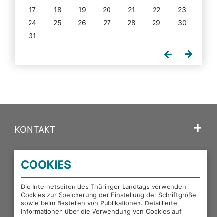
17
18
19
20
21
22
23
24
25
26
27
28
29
30
31
KONTAKT
SPRACHE
COOKIES
PORTALE DES THÜRINGER LANDTAGS
Die Internetseiten des Thüringer Landtags verwenden
Cookies zur Speicherung der Einstellung der Schriftgröße
sowie beim Bestellen von Publikationen. Detaillierte
EXTERNE LINKS
Informationen über die Verwendung von Cookies auf