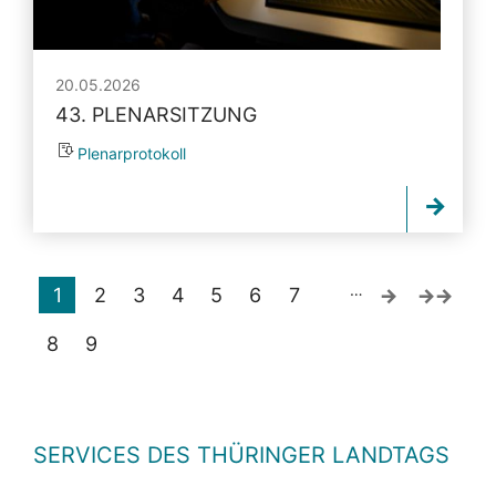
20.05.2026
43. PLENARSITZUNG
Plenarprotokoll
…
1
2
3
4
5
6
7
8
9
SERVICES DES THÜRINGER LANDTAGS