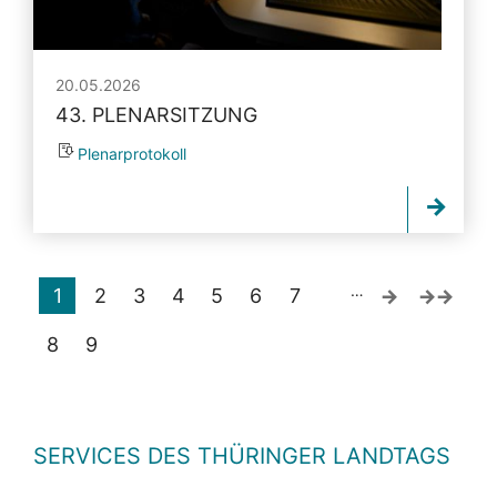
20.05.2026
43. PLENARSITZUNG
Plenarprotokoll
…
1
2
3
4
5
6
7
8
9
SERVICES DES THÜRINGER LANDTAGS