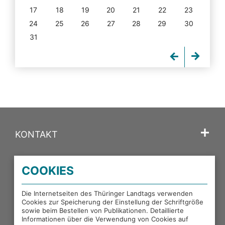
17
18
19
20
21
22
23
24
25
26
27
28
29
30
31
KONTAKT
SPRACHE
COOKIES
PORTALE DES THÜRINGER LANDTAGS
Die Internetseiten des Thüringer Landtags verwenden
Cookies zur Speicherung der Einstellung der Schriftgröße
sowie beim Bestellen von Publikationen. Detaillierte
EXTERNE LINKS
Informationen über die Verwendung von Cookies auf