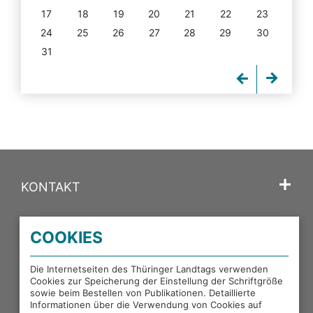
17
18
19
20
21
22
23
24
25
26
27
28
29
30
31
KONTAKT
SPRACHE
COOKIES
PORTALE DES THÜRINGER LANDTAGS
Die Internetseiten des Thüringer Landtags verwenden
Cookies zur Speicherung der Einstellung der Schriftgröße
sowie beim Bestellen von Publikationen. Detaillierte
EXTERNE LINKS
Informationen über die Verwendung von Cookies auf