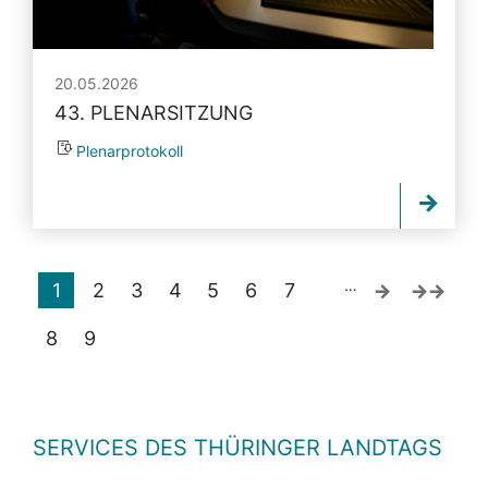
20.05.2026
43. PLENARSITZUNG
Plenarprotokoll
…
1
2
3
4
5
6
7
8
9
SERVICES DES THÜRINGER LANDTAGS