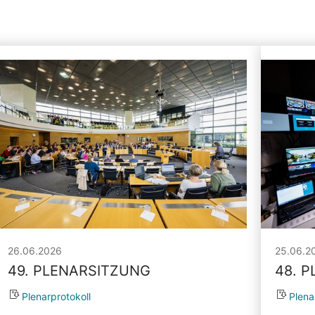
26.06.2026
25.06.2
49. PLENARSITZUNG
48. 
Plenarprotokoll
Plena