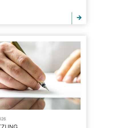
026
ITZUNG