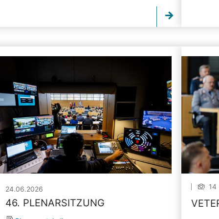
14 
24.06.2026
46. PLENARSITZUNG
VETE