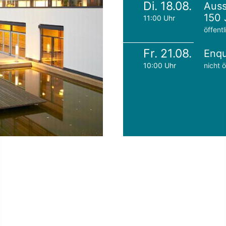
Di. 18.08.
Auss
150 
11:00 Uhr
öffentl
Fr. 21.08.
Enqu
10:00 Uhr
nicht ö