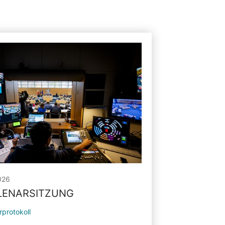
026
PLENARSITZUNG
rprotokoll