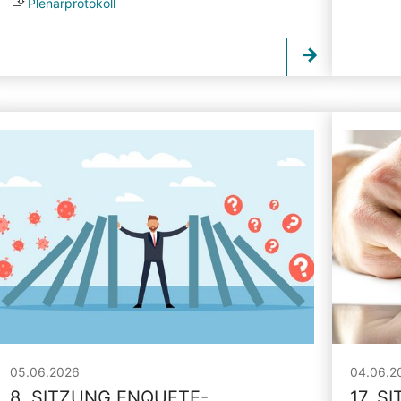
Plenarprotokoll
05.06.2026
04.06.2
8. SITZUNG ENQUETE-
17. S