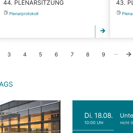
44. PLENARSITZUNG
43. 
Plenarprotokoll
Plena
…
3
4
5
6
7
8
9
TAGS
Di. 18.08.
Unte
10:00 Uhr
nicht ö