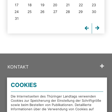
17
18
19
20
21
22
23
24
25
26
27
28
29
30
31
KONTAKT
SPRACHE
COOKIES
PORTALE DES THÜRINGER LANDTAGS
Die Internetseiten des Thüringer Landtags verwenden
Cookies zur Speicherung der Einstellung der Schriftgröße
sowie beim Bestellen von Publikationen. Detaillierte
EXTERNE LINKS
Informationen über die Verwendung von Cookies auf