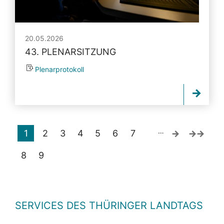
20.05.2026
43. PLENARSITZUNG
Plenarprotokoll
…
1
2
3
4
5
6
7
8
9
SERVICES DES THÜRINGER LANDTAGS