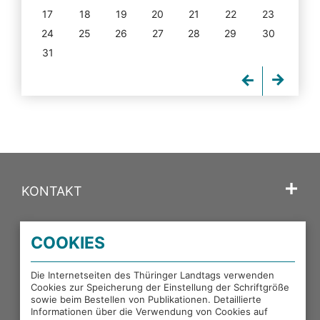
17
18
19
20
21
22
23
24
25
26
27
28
29
30
31
KONTAKT
SPRACHE
COOKIES
PORTALE DES THÜRINGER LANDTAGS
Die Internetseiten des Thüringer Landtags verwenden
Cookies zur Speicherung der Einstellung der Schriftgröße
sowie beim Bestellen von Publikationen. Detaillierte
EXTERNE LINKS
Informationen über die Verwendung von Cookies auf