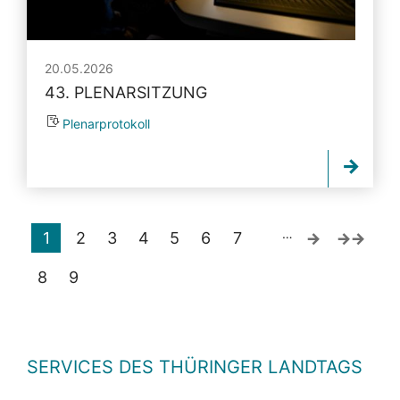
20.05.2026
43. PLENARSITZUNG
Plenarprotokoll
…
1
2
3
4
5
6
7
8
9
SERVICES DES THÜRINGER LANDTAGS