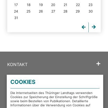
17
18
19
20
21
22
23
24
25
26
27
28
29
30
31
KONTAKT
SPRACHE
COOKIES
PORTALE DES THÜRINGER LANDTAGS
Die Internetseiten des Thüringer Landtags verwenden
Cookies zur Speicherung der Einstellung der Schriftgröße
sowie beim Bestellen von Publikationen. Detaillierte
EXTERNE LINKS
Informationen über die Verwendung von Cookies auf