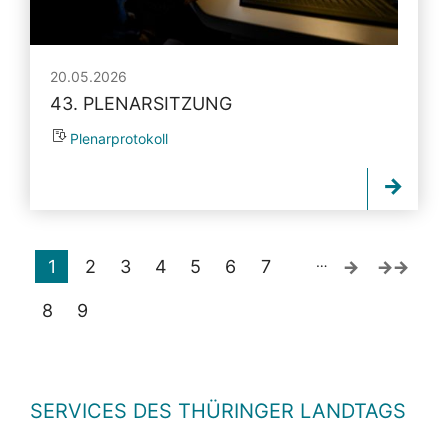
20.05.2026
43. PLENARSITZUNG
Plenarprotokoll
…
1
2
3
4
5
6
7
8
9
SERVICES DES THÜRINGER LANDTAGS