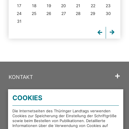
17
18
19
20
21
22
23
24
25
26
27
28
29
30
31
KONTAKT
SPRACHE
COOKIES
PORTALE DES THÜRINGER LANDTAGS
Die Internetseiten des Thüringer Landtags verwenden
Cookies zur Speicherung der Einstellung der Schriftgröße
sowie beim Bestellen von Publikationen. Detaillierte
EXTERNE LINKS
Informationen über die Verwendung von Cookies auf