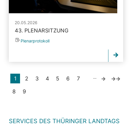
20.05.2026
43. PLENARSITZUNG
Plenarprotokoll
…
1
2
3
4
5
6
7
8
9
SERVICES DES THÜRINGER LANDTAGS