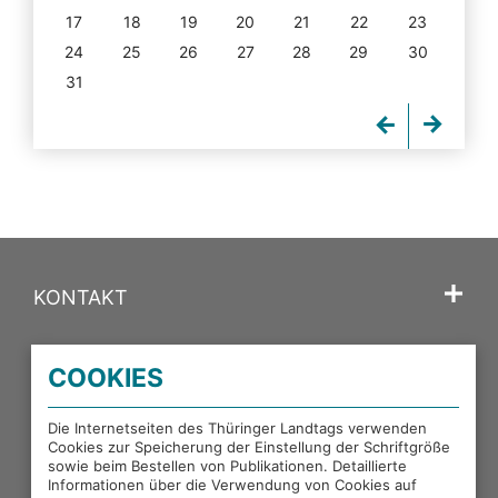
17
18
19
20
21
22
23
24
25
26
27
28
29
30
31
KONTAKT
SPRACHE
COOKIES
PORTALE DES THÜRINGER LANDTAGS
Die Internetseiten des Thüringer Landtags verwenden
Cookies zur Speicherung der Einstellung der Schriftgröße
sowie beim Bestellen von Publikationen. Detaillierte
EXTERNE LINKS
Informationen über die Verwendung von Cookies auf