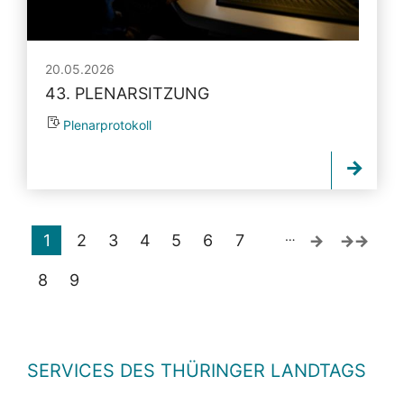
20.05.2026
43. PLENARSITZUNG
Plenarprotokoll
…
1
2
3
4
5
6
7
8
9
SERVICES DES THÜRINGER LANDTAGS