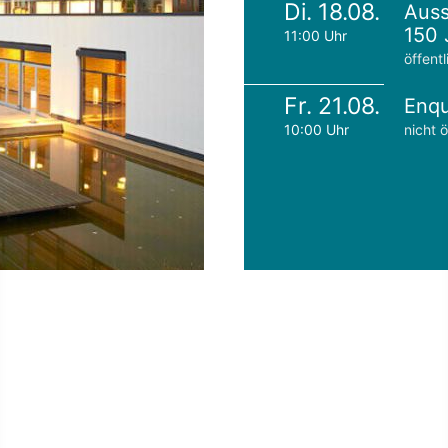
Di. 18.08.
Auss
150 
11:00 Uhr
öffentl
Fr. 21.08.
Enqu
10:00 Uhr
nicht ö