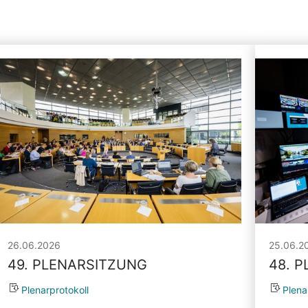
26.06.2026
25.06.2
49. PLENARSITZUNG
48. 
Plenarprotokoll
Plena