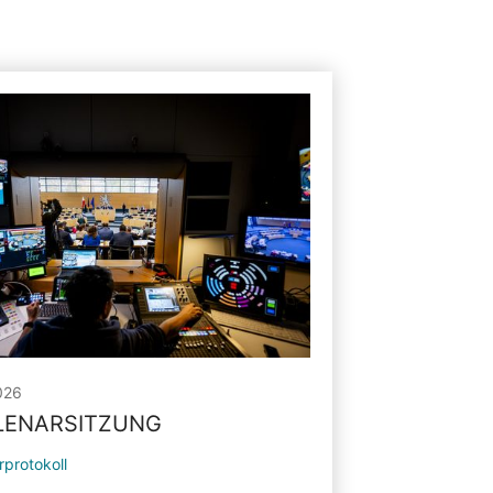
026
PLENARSITZUNG
rprotokoll