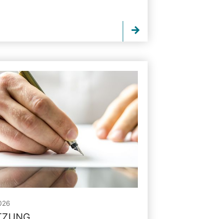
026
ITZUNG