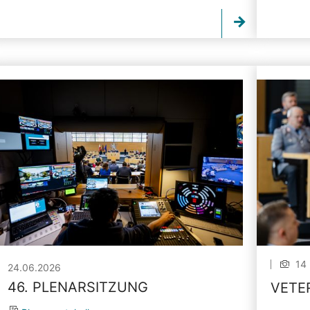
14 
24.06.2026
46. PLENARSITZUNG
VETE