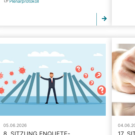
Plenarprotokoll
05.06.2026
04.06.2
8. SITZUNG ENQUETE-
17. S