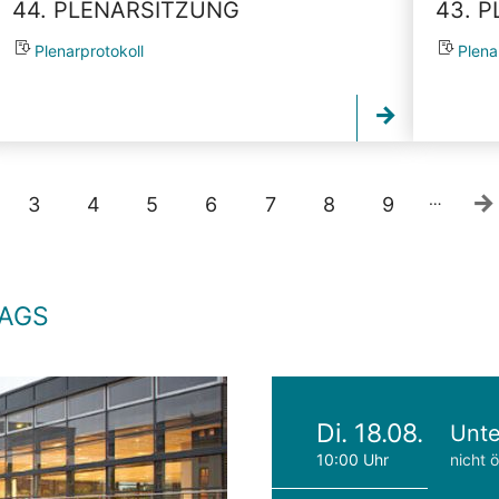
44. PLENARSITZUNG
43. 
Plenarprotokoll
Plena
…
3
4
5
6
7
8
9
TAGS
Di. 18.08.
Unte
10:00 Uhr
nicht ö