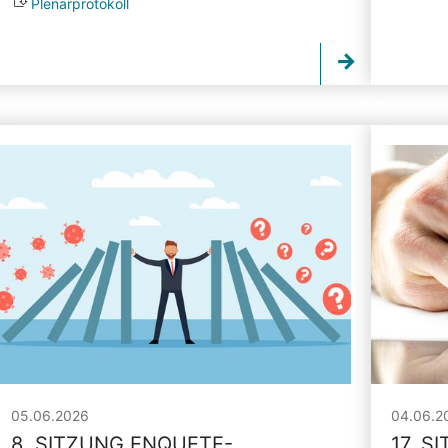
Plenarprotokoll
05.06.2026
04.06.2
8. SITZUNG ENQUETE-
17. S