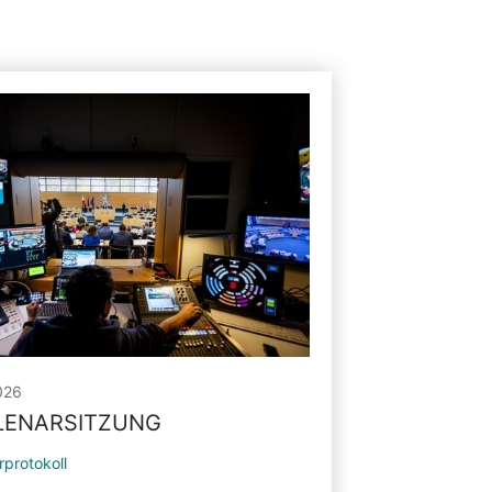
026
PLENARSITZUNG
rprotokoll