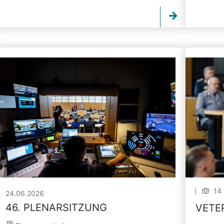
14 
24.06.2026
46. PLENARSITZUNG
VETE