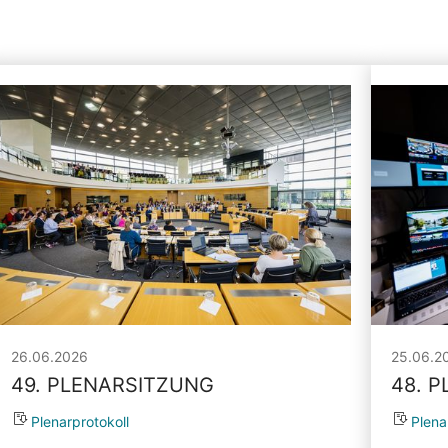
26.06.2026
25.06.2
49. PLENARSITZUNG
48. 
Plenarprotokoll
Plena