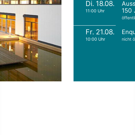
Di. 18.08.
Auss
150 
11:00 Uhr
öffentl
Fr. 21.08.
Enqu
10:00 Uhr
nicht ö