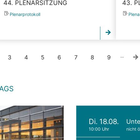
44. PLENARSITZUNG
43. 
Plenarprotokoll
Plena
…
3
4
5
6
7
8
9
TAGS
Di. 18.08.
Unte
10:00 Uhr
nicht ö