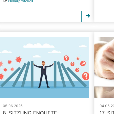
Plenarprotokoll
05.06.2026
04.06.2
8. SITZUNG ENQUETE-
17. S