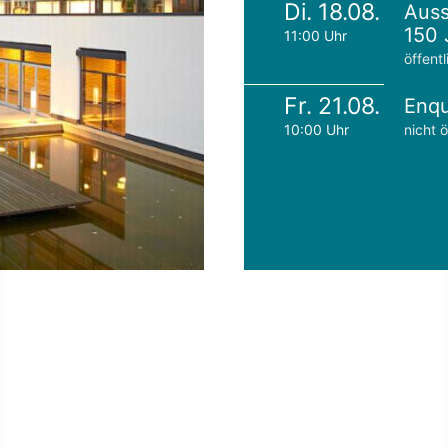
Di. 18.08.
Auss
150 
11:00 Uhr
öffentl
Fr. 21.08.
Enqu
10:00 Uhr
nicht ö