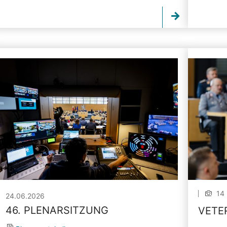
14 
24.06.2026
46. PLENARSITZUNG
VETE