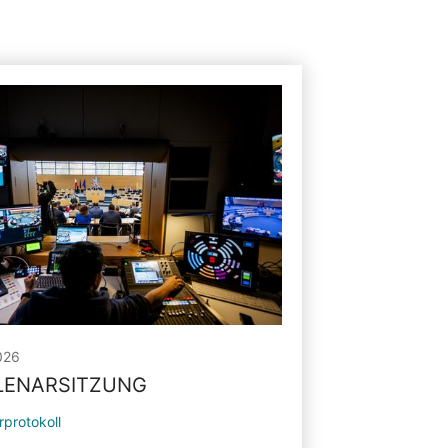
026
PLENARSITZUNG
rprotokoll