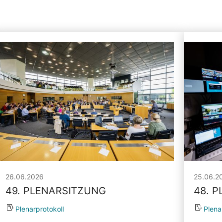
26.06.2026
25.06.2
49. PLENARSITZUNG
48. 
Plenarprotokoll
Plena