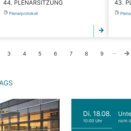
44. PLENARSITZUNG
43. 
Plenarprotokoll
Plena
…
3
4
5
6
7
8
9
TAGS
Di. 18.08.
Unte
10:00 Uhr
nicht ö