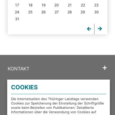
17
18
19
20
21
22
23
24
25
26
27
28
29
30
31
KONTAKT
SPRACHE
COOKIES
PORTALE DES THÜRINGER LANDTAGS
Die Internetseiten des Thüringer Landtags verwenden
Cookies zur Speicherung der Einstellung der Schriftgröße
sowie beim Bestellen von Publikationen. Detaillierte
EXTERNE LINKS
Informationen über die Verwendung von Cookies auf