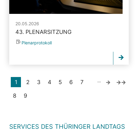
20.05.2026
43. PLENARSITZUNG
Plenarprotokoll
…
1
2
3
4
5
6
7
8
9
SERVICES DES THÜRINGER LANDTAGS