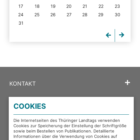
17
18
19
20
21
22
23
24
25
26
27
28
29
30
31
KONTAKT
SPRACHE
COOKIES
PORTALE DES THÜRINGER LANDTAGS
Die Internetseiten des Thüringer Landtags verwenden
Cookies zur Speicherung der Einstellung der Schriftgröße
sowie beim Bestellen von Publikationen. Detaillierte
EXTERNE LINKS
Informationen über die Verwendung von Cookies auf