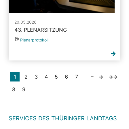
20.05.2026
43. PLENARSITZUNG
Plenarprotokoll
…
1
2
3
4
5
6
7
8
9
SERVICES DES THÜRINGER LANDTAGS