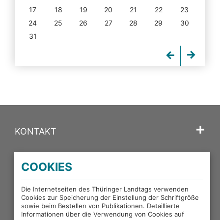
17
18
19
20
21
22
23
24
25
26
27
28
29
30
31
KONTAKT
SPRACHE
COOKIES
PORTALE DES THÜRINGER LANDTAGS
Die Internetseiten des Thüringer Landtags verwenden
Cookies zur Speicherung der Einstellung der Schriftgröße
sowie beim Bestellen von Publikationen. Detaillierte
EXTERNE LINKS
Informationen über die Verwendung von Cookies auf