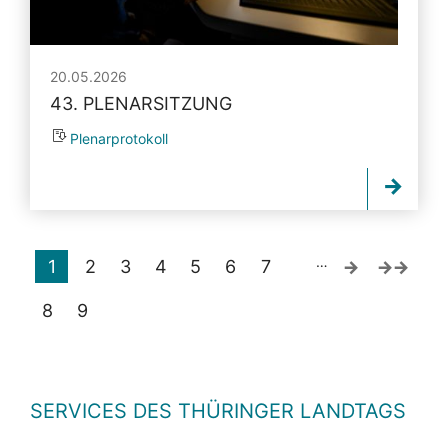
20.05.2026
43. PLENARSITZUNG
Plenarprotokoll
…
1
2
3
4
5
6
7
8
9
SERVICES DES THÜRINGER LANDTAGS