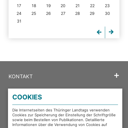
17
18
19
20
21
22
23
24
25
26
27
28
29
30
31
KONTAKT
SPRACHE
COOKIES
PORTALE DES THÜRINGER LANDTAGS
Die Internetseiten des Thüringer Landtags verwenden
Cookies zur Speicherung der Einstellung der Schriftgröße
sowie beim Bestellen von Publikationen. Detaillierte
EXTERNE LINKS
Informationen über die Verwendung von Cookies auf