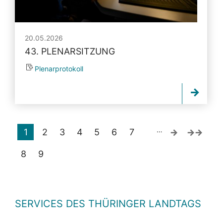
20.05.2026
43. PLENARSITZUNG
Plenarprotokoll
…
1
2
3
4
5
6
7
8
9
SERVICES DES THÜRINGER LANDTAGS