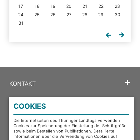
17
18
19
20
21
22
23
24
25
26
27
28
29
30
31
KONTAKT
SPRACHE
COOKIES
PORTALE DES THÜRINGER LANDTAGS
Die Internetseiten des Thüringer Landtags verwenden
Cookies zur Speicherung der Einstellung der Schriftgröße
sowie beim Bestellen von Publikationen. Detaillierte
EXTERNE LINKS
Informationen über die Verwendung von Cookies auf