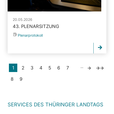
20.05.2026
43. PLENARSITZUNG
Plenarprotokoll
…
1
2
3
4
5
6
7
8
9
SERVICES DES THÜRINGER LANDTAGS