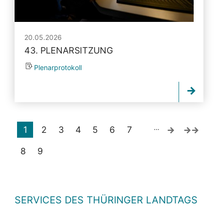
20.05.2026
43. PLENARSITZUNG
Plenarprotokoll
…
1
2
3
4
5
6
7
8
9
SERVICES DES THÜRINGER LANDTAGS