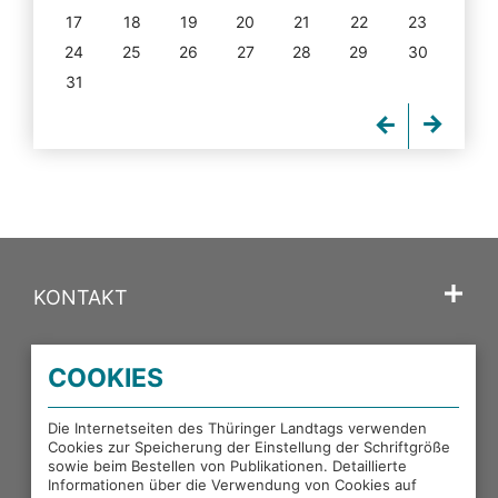
17
18
19
20
21
22
23
24
25
26
27
28
29
30
31
KONTAKT
SPRACHE
COOKIES
PORTALE DES THÜRINGER LANDTAGS
Die Internetseiten des Thüringer Landtags verwenden
Cookies zur Speicherung der Einstellung der Schriftgröße
sowie beim Bestellen von Publikationen. Detaillierte
EXTERNE LINKS
Informationen über die Verwendung von Cookies auf