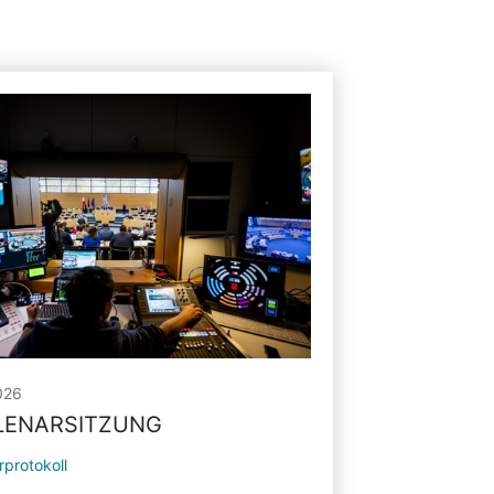
026
PLENARSITZUNG
rprotokoll