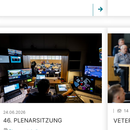
14 
24.06.2026
46. PLENARSITZUNG
VETE