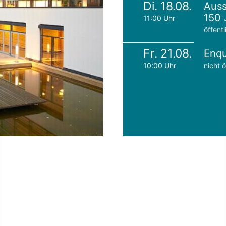
Di. 18.08.
Auss
150 
11:00 Uhr
öffentl
Fr. 21.08.
Enqu
10:00 Uhr
nicht ö