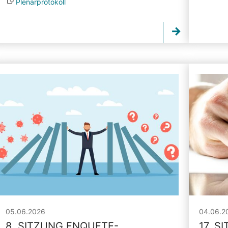
Plenarprotokoll
05.06.2026
04.06.2
8. SITZUNG ENQUETE-
17. S