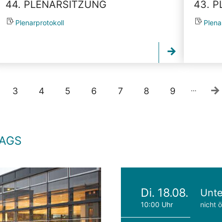
44. PLENARSITZUNG
43. 
Plenarprotokoll
Plena
…
3
4
5
6
7
8
9
TAGS
Di. 18.08.
Unte
10:00 Uhr
nicht ö